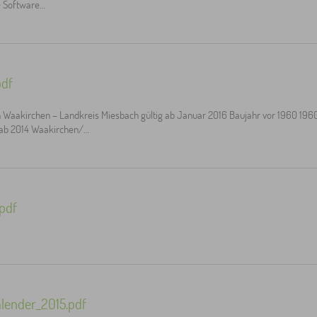
e Software…
pdf
akirchen – Landkreis Miesbach gültig ab Januar 2016 Baujahr vor 1960 1960
 ab 2014 Waakirchen/…
pdf
alender_2015.pdf