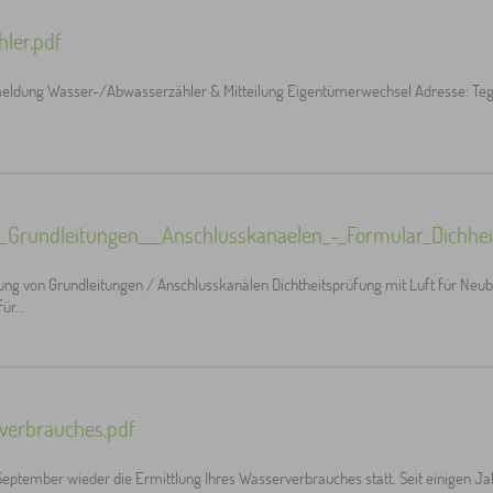
ler.pdf
ldung Wasser-/Abwasserzähler & Mitteilung Eigentümerwechsel Adresse: Tege
rundleitungen___Anschlusskanaelen_-_Formular_Dichhei
von Grundleitungen / Anschlusskanälen Dichtheitsprüfung mit Luft für Neuba
für…
verbrauches.pdf
September wieder die Ermittlung Ihres Wasserverbrauches statt. Seit einigen 