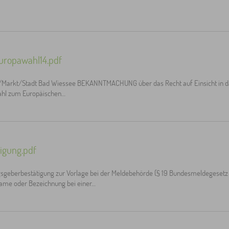
ropawahl14.pdf
arkt/Stadt Bad Wiessee BEKANNTMACHUNG über das Recht auf Einsicht in das
Wahl zum Europäischen…
igung.pdf
sgeberbestätigung zur Vorlage bei der Meldebehörde (§ 19 Bundesmeldegeset
me oder Bezeichnung bei einer…