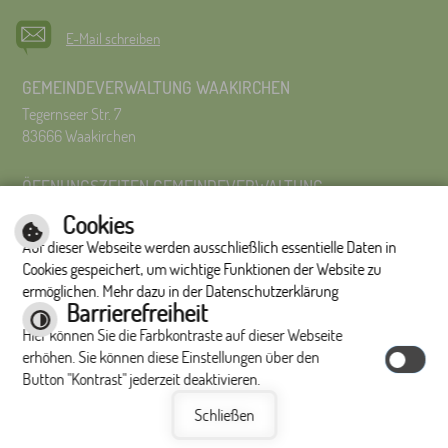
E-Mail schreiben
GEMEINDEVERWALTUNG WAAKIRCHEN
Tegernseer Str. 7
83666 Waakirchen
ÖFFNUNGSZEITEN GEMEINDEVERWALTUNG
Montag bis Freitag 8:00 Uhr – 12:00 Uhr
Cookies
Montag bis Donnerstag 14:00 – 16:00 Uhr
Auf dieser Webseite werden ausschließlich essentielle Daten in
Es wird um Terminvereinbarung gebeten.
Cookies gespeichert, um wichtige Funktionen der Website zu
ermöglichen. Mehr dazu in der Datenschutzerklärung
Impressum
|
Hilfe
|
Inhalt
|
Datenschutzerklärung
Barrierefreiheit
Optimiert für
Hier können Sie die Farbkontraste auf dieser Webseite
mobile Endgeräte
erhöhen. Sie können diese Einstellungen über den
Button "Kontrast" jederzeit deaktivieren.
Schließen
©