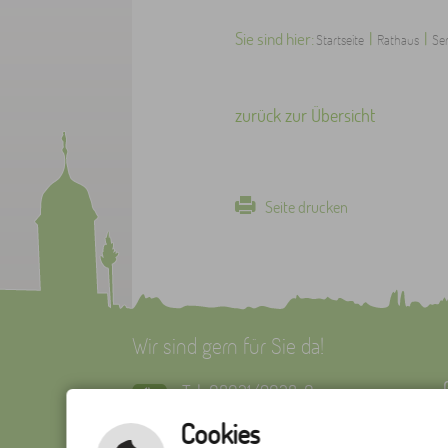
Sie sind hier:
|
|
Startseite
Rathaus
Ser
zurück zur Übersicht
Seite drucken
Wir sind gern für Sie da!
Tel: 08021/9028-0
Fax: 08021/9028-32
Cookies