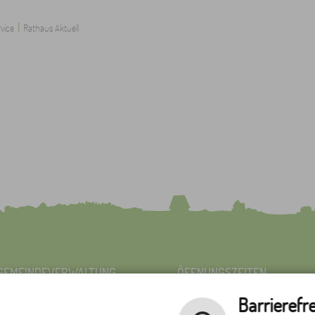
|
vice
Rathaus Aktuell
GEMEINDEVERWALTUNG
ÖFFNUNGSZEITEN
WAAKIRCHEN
GEMEINDEVERWALTUNG
Barrierefre
Tegernseer Str. 7
Montag bis Freitag 8:00 Uhr 