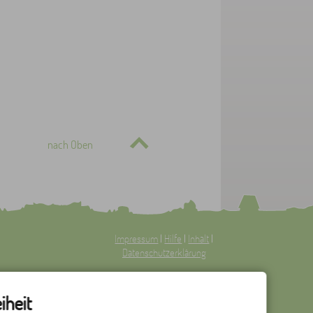
nach Oben
Impressum
|
Hilfe
|
Inhalt
|
Datenschutzerklärung
Optimiert für
mobile Endgeräte
iheit
–