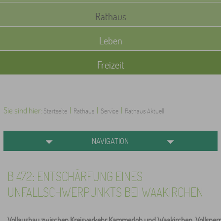
Rathaus
Leben
Freizeit
Sie sind hier:
|
|
|
Startseite
Rathaus
Service
Rathaus Aktuell
NAVIGATION
B 472: ENTSCHÄRFUNG EINES
UNFALLSCHWERPUNKTS BEI WAAKIRCHEN
Vollausbau zwischen Kreisverkehr Kammerloh und Waakirchen. Vollsperrung 