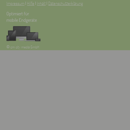
Impressum
|
Hilfe
|
Inhalt
|
Datenschutzerklärung
Optimiert für
mobile Endgeräte
©
cm city media GmbH