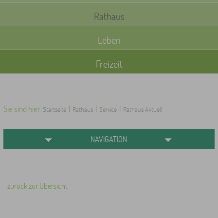
Rathaus
Leben
Freizeit
Sie sind hier:
|
|
|
Startseite
Rathaus
Service
Rathaus Aktuell
NAVIGATION
zurück zur Übersicht