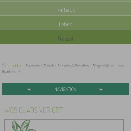
Rathaus
Leben
Freizeit
Sie sind hier:
|
|
|
Startseite
Freizeit
Schlafen & Genießen
Bürgerinitiative - Wos
Guads vor Ort
NAVIGATION
WOS GUADS VOR ORT