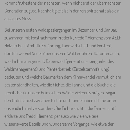
kommt frühestens der nächsten, wenn nicht erst der übernächsten
Generation zugute. Nachhaltigkeit ist in der Forstwirtschaft also ein
absolutes Muss.
Bei unseren ersten Waldspaziergängen im Dezember und Januar,
zusammen mit Forstfachmann Frederik „Freddi“ Hiemenz vom AELF
Holzkirchen (Amt für Ernährung, Landwirtschaft und Forsten),
durften wir viel Neues über unseren Wald erfahren. Darunter auch,
was Lichtmanagement, Dauerwald (generationsübergreifendes
Waldmanagement) und Plenterbetrieb (Einzelstammfällung)
bedeuten und welche Baumarten dem Klimawandel vermutlich am
besten standhalten, wie die Fichte, die Tanne und die Buche, die
bereits heute unsere heimischen Wälder vielerorts prägen. Sogar
den Unterschied zwischen Fichte und Tanne haben etliche unter
uns endlich mal verstanden: „Die Fichte sticht – die Tanne nicht“,
erklärte uns Freddi Hiemenz, genauso wie viele weitere
wissenswerte Details und wundersame Vorgänge, wie etwa den