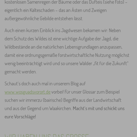
kostenlosen Samenregen der Bäume oder das Dufteis (siehe Foto) –
eigentlich ein Kälteschaden – das an Ästen und Zweigen
außergewöhnliche Gebilde entstehen lässt.
Auch einen kurzen Einblick ins Jagdwesen bekamen wir: Neben
dem Schutz des Wildes ist eine wichtige Aufgabe der Jagd, die
Wildbestände an die natürlichen Lebensgrundlagen anzupassen,
damit eine ordnungsgemäße forstwirtschaftliche Nutzung möglichst
wenig beeinträchtigt wird und so unsere Wälder „fit für die Zukunft“
gemacht werden.
Schaut‘s doch auch mal in unserem Blog auf
www.wosguadsvorort.de
vorbei! Für unser Glossar zum Beispiel
suchen wir immerzu (bairische) Begriffe aus der Landwirtschaft
und aus der Gegend um Waakirchen.
Macht‘s mit und schickt uns
eure Vorschläge!
WIR HABEN UNS DAS GROSSE