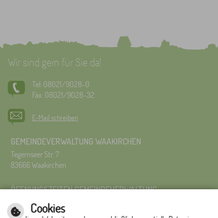
Wir sind gern für Sie da!
Tel: 08021/9028-0
Fax: 08021/9028-32
E-Mail schreiben
GEMEINDEVERWALTUNG WAAKIRCHEN
Tegernseer Str. 7
83666 Waakirchen
ÖFFNUNGSZEITEN GEMEINDEVERWALTUNG
Montag bis Freitag 8:00 Uhr – 12:00 Uhr
Cookies
Montag bis Donnerstag 14:00 – 16:00 Uhr