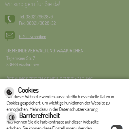
Wir sind gern für Sie da!
Tel: 08021/9028-0
Fax: 08021/9028-32
E-Mail schreiben
GEMEINDEVERWALTUNG WAAKIRCHEN
Tegernseer Str. 7
83666 Waakirchen
ÖFFNUNGSZEITEN GEMEINDEVERWALTUNG
Montag bis Freitag 8:00 Uhr – 12:00 Uhr
Cookies
Montag bis Donnerstag 14:00 – 16:00 Uhr
Auf dieser Webseite werden ausschließlich essentielle Daten in
Es wird um Terminvereinbarung gebeten.
Cookies gespeichert, um wichtige Funktionen der Website zu
ermöglichen. Mehr dazu in der Datenschutzerklärung
Impressum
|
Hilfe
|
Inhalt
|
Datenschutzerklärung
Barrierefreiheit
Optimiert für
Hier können Sie die Farbkontraste auf dieser Webseite
mobile Endgeräte
erhöhen. Sie können diese Einstellungen über den