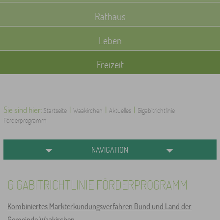
Rathaus
Leben
Freizeit
Sie sind hier:
|
|
|
Startseite
Waakirchen
Aktuelles
Gigabitrichtlinie
Förderprogramm
NAVIGATION
GIGABITRICHTLINIE FÖRDERPROGRAMM
Kombiniertes Markterkundungsverfahren Bund und Land der
Gemeinde Waakirchen