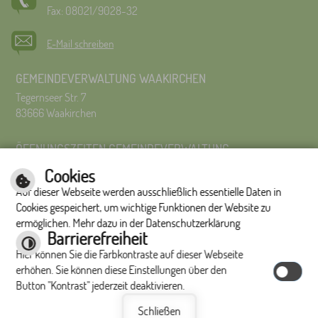
Fax: 08021/9028-32
E-Mail schreiben
GEMEINDEVERWALTUNG WAAKIRCHEN
Tegernseer Str. 7
83666 Waakirchen
ÖFFNUNGSZEITEN GEMEINDEVERWALTUNG
Montag bis Freitag 8:00 Uhr – 12:00 Uhr
Cookies
Montag bis Donnerstag 14:00 – 16:00 Uhr
Auf dieser Webseite werden ausschließlich essentielle Daten in
Es wird um Terminvereinbarung gebeten.
Cookies gespeichert, um wichtige Funktionen der Website zu
ermöglichen. Mehr dazu in der Datenschutzerklärung
Impressum
|
Hilfe
|
Inhalt
|
Datenschutzerklärung
Barrierefreiheit
Optimiert für
Hier können Sie die Farbkontraste auf dieser Webseite
mobile Endgeräte
erhöhen. Sie können diese Einstellungen über den
Button "Kontrast" jederzeit deaktivieren.
Schließen