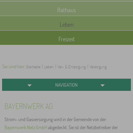
Rathaus
Leben
Freizeit
Sie sind hier:
|
|
|
Startseite
Leben
Ver- & Entsorgung
Versorgung
NAVIGATION
BAYERNWERK AG
Strom- und Gasversorgung wird in der Gemeinde von der
Bayernwerk Netz GmbH
abgedeckt. Sie ist der Netzbetreiber der