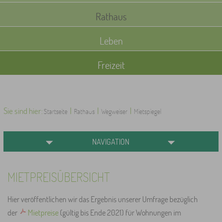
Rathaus
Leben
Freizeit
Sie sind hier:
|
|
|
Startseite
Rathaus
Wegweiser
Mietspiegel
NAVIGATION
MIETPREISÜBERSICHT
Hier veröffentlichen wir das Ergebnis unserer Umfrage bezüglich
der
Mietpreise
(gültig bis Ende 2021) für Wohnungen im