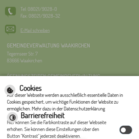
Tel: 08021/9028-0
Fax: 08021/9028-32
E-Mail schreiben
GEMEINDEVERWALTUNG WAAKIRCHEN
Tegernseer Str. 7
83666 Waakirchen
ÖFFNUNGSZEITEN GEMEINDEVERWALTUNG
Montag bis Freitag 8:00 Uhr – 12:00 Uhr
Cookies
Montag bis Donnerstag 14:00 – 16:00 Uhr
Auf dieser Webseite werden ausschließlich essentielle Daten in
Es wird um Terminvereinbarung gebeten.
Cookies gespeichert, um wichtige Funktionen der Website zu
ermöglichen. Mehr dazu in der Datenschutzerklärung
Impressum
|
Hilfe
|
Inhalt
|
Datenschutzerklärung
Barrierefreiheit
Optimiert für
Hier können Sie die Farbkontraste auf dieser Webseite
mobile Endgeräte
erhöhen. Sie können diese Einstellungen über den
Button "Kontrast" jederzeit deaktivieren.