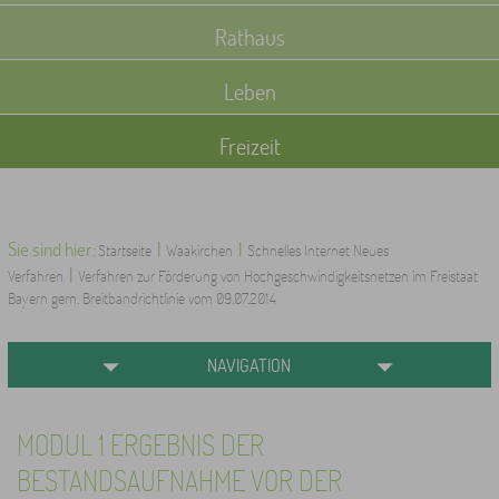
Rathaus
Leben
Freizeit
Sie sind hier:
|
|
Startseite
Waakirchen
Schnelles Internet Neues
|
Verfahren
Verfahren zur Förderung von Hochgeschwindigkeitsnetzen im Freistaat
Bayern gem. Breitbandrichtlinie vom 09.07.2014
NAVIGATION
MODUL 1 ERGEBNIS DER
BESTANDSAUFNAHME VOR DER