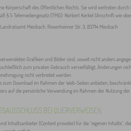
ne Körperschaft des Öffentlichen Rechts. Sie wird vertreten durch
mäß § 5 Telemediengesetz (TMG): Norbert Kerkel (Anschrift wie obe
andratsamt Miesbach, Rosenheimer Str. 3, 83714 Miesbach
erwendeten Grafiken und Bilder sind, soweit nicht anders angege
usschließlich zum privaten Gebrauch vervielfältigt, Änderungen 
enehmigung nicht verbreitet werden.
e zum Download im Rahmen der Web-Seiten anbieten, beschränkt 
ers auf die persönliche Verwendung im Rahmen der Nutzung der 
GSAUSSCHLUSS BEI QUERVERWEISEN
nd Inhaltsanbieter (Content provider) für die "eigenen Inhalte", di