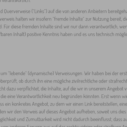
 verantwortlich.
nd Querverweise ("Links") auf die von anderen Anbietern bereitgeh
rweis halten wir insofern "fremde Inhalte" zur Nutzung bereit, di
. Für diese fremden Inhalte sind wir nur dann verantwortlich, wen
fbaren Inhalt) positive Kenntnis haben und es uns technisch mögli
ets um "lebende" (dynamische) Verweisungen. Wir haben bei der e
erprüft, ob durch ihn eine mögliche zivilrechtliche oder strafrecht
cht dazu verpflichtet, die Inhalte, auf die wir in unserem Angebot 
ie eine Verantwortlichkeit neu begründen könnten. Erst wenn wir
 ein konkretes Angebot, zu dem wir einen Link bereitstellen, eine z
rden wir den Verweis auf dieses Angebot aufheben, soweit uns dies
öglichkeit und Zumutbarkeit wird nicht dadurch beeinflusst, dass
 von anderen Servern aus auf das rechtswidrige oder strafbare A