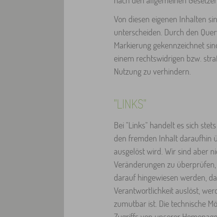
nach den allgemeinen Gesetzen
Von diesen eigenen Inhalten si
unterscheiden. Durch den Querve
Markierung gekennzeichnet sind
einem rechtswidrigen bzw. stra
Nutzung zu verhindern.
"LINKS"
Bei "Links" handelt es sich st
den fremden Inhalt daraufhin üb
ausgelöst wird. Wir sind aber ni
Veränderungen zu überprüfen, d
darauf hingewiesen werden, dass
Verantwortlichkeit auslöst, we
zumutbar ist. Die technische M
Zugriffs von unserer Homepage