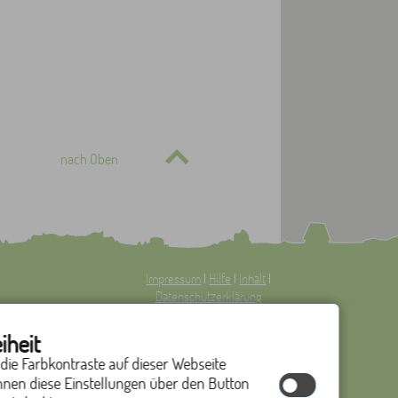
nach Oben
Impressum
|
Hilfe
|
Inhalt
|
Datenschutzerklärung
Optimiert für
iheit
mobile Endgeräte
–
 die Farbkontraste auf dieser Webseite
nnen diese Einstellungen über den Button