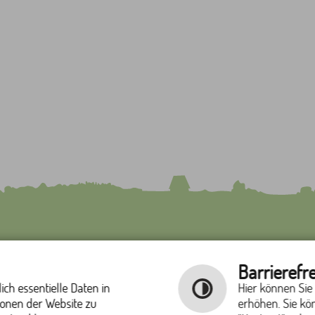
GEMEINDEVERWALTUNG
ÖFFNUNGSZEITEN
Barrierefre
WAAKIRCHEN
GEMEINDEVERWALTUNG
Tegernseer Str. 7
Montag bis Freitag 8:00 Uhr 
ch essentielle Daten in
Hier können Sie
83666 Waakirchen
12:00 Uhr
ionen der Website zu
erhöhen. Sie kö