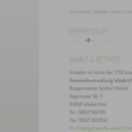
Sie sind hier:
|
|
Startseite
Rathaus
Im
IMPRESSUM
INHALT & BETRIEB
Anbieter im Sinne des TMG bzw.
Gemeindeverwaltung Waakirch
Bürgermeister Norbert Kerkel
Tegernseer Str. 7
83666 Waakirchen
Tel.: 08021 90280
Fax: 08021 902832
info(@)gemeinde-waakirchen