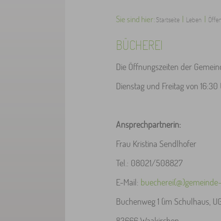
Sie sind hier:
|
|
Startseite
Leben
Öffen
BÜCHEREI
Die Öffnungszeiten der Gemein
Dienstag und Freitag von 16:30 
Ansprechpartnerin:
Frau Kristina Sendlhofer
Tel.: 08021/508827
E-Mail:
buecherei(@)gemeinde-
Buchenweg 1 (im Schulhaus, U
83666 Waakirchen