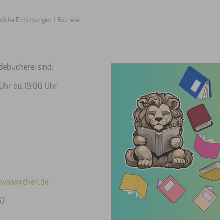
|
tliche Einrichtungen
Bücherei
debücherei sind:
Uhr bis 19:00 Uhr
waakirchen.de
G)