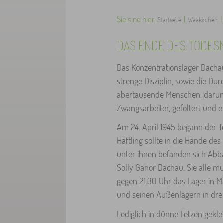
Sie sind hier:
|
|
Startseite
Waakirchen
DAS ENDE DES TODES
Das Konzentrationslager Dachau
strenge Disziplin, sowie die 
abertausende Menschen, darunt
Zwangsarbeiter, gefoltert und 
Am 24. April 1945 begann der
Häftling sollte in die Hände de
unter ihnen befanden sich Abba
Solly Ganor Dachau. Sie alle 
gegen 21.30 Uhr das Lager in 
und seinen Außenlagern in drei
Lediglich in dünne Fetzen gekl