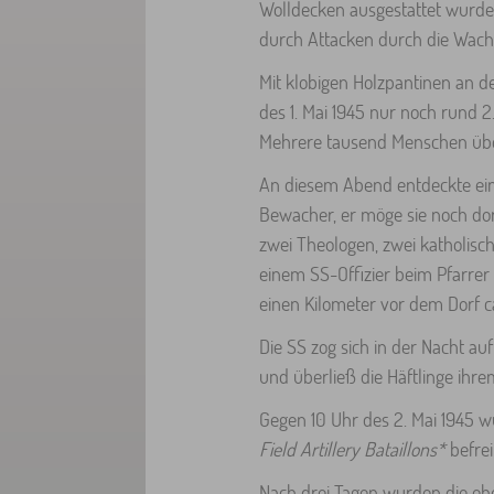
Wolldecken ausgestattet wurde
durch Attacken durch die Wac
Mit klobigen Holzpantinen an 
des 1. Mai 1945 nur noch rund
Mehrere tausend Menschen übe
An diesem Abend entdeckte ein
Bewacher, er möge sie noch dor
zwei Theologen, zwei katholisc
einem SS-Offizier beim Pfarrer 
einen Kilometer vor dem Dorf c
Die SS zog sich in der Nacht a
und überließ die Häftlinge ihre
Gegen 10 Uhr des 2. Mai 1945 
Field Artillery Bataillons*
befrei
Nach drei Tagen wurden die ehe