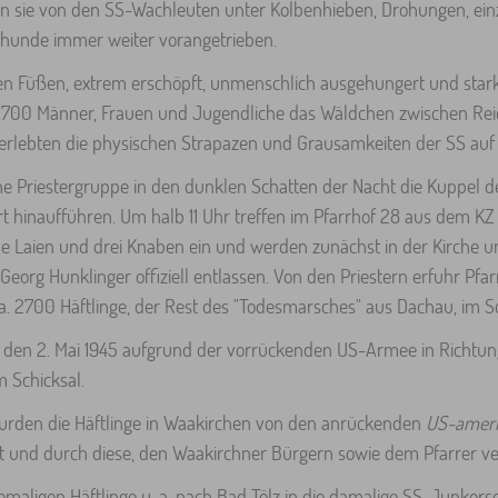
n sie von den SS-Wachleuten unter Kolbenhieben, Drohungen, ein
hhunde immer weiter vorangetrieben.
den Füßen, extrem erschöpft, unmenschlich ausgehungert und star
 2.700 Männer, Frauen und Jugendliche das Wäldchen zwischen Re
rlebten die physischen Strapazen und Grausamkeiten der SS auf
e Priestergruppe in den dunklen Schatten der Nacht die Kuppel d
t hinaufführen. Um halb 11 Uhr treffen im Pfarrhof 28 aus dem KZ 
he Laien und drei Knaben ein und werden zunächst in der Kirche u
Georg Hunklinger offiziell entlassen. Von den Priestern erfuhr Pfa
a. 2700 Häftlinge, der Rest des "Todesmarsches" aus Dachau, im Sc
uf den 2. Mai 1945 aufgrund der vorrückenden US-Armee in Richtu
m Schicksal.
wurden die Häftlinge in Waakirchen von den anrückenden
US-ameri
t und durch diese, den Waakirchner Bürgern sowie dem Pfarrer ve
maligen Häftlinge u. a. nach Bad Tölz in die damalige SS-Junkersc