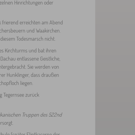
zelnen Hinrichtungen oder
k frierend erreichten am Abend
ichersbeuern und Waakirchen.
 diesem Todesmarsch nicht.
es Kirchturms und bat ihren
Dachau entlassene Geistliche,
ntergebracht. Sie werden von
rrer Hunklinger, dass draußen
hopfloch liegen.
ng Tegernsee zurück
kanischen Truppen des 522nd
rsorgt.
hule (später Flintkaserne der