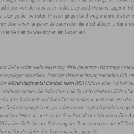
acht und von dort aus auch in das Displaced-Persons-Lager in Fö
t. Einige der befreiten Priester gingen bald weg, andere blieben b
hm über einen längeren Zeitraum die Filiale Schaftlach. Unter and
 in der Gemeinde Waakirchen ein Leben auf.
:
bor 1941 wurden viele dieser sog. Nisei (japanisch-stämmige Amerik
ungslager deportiert. Trotz der Diskriminierung meldeten sich viele
 der
442nd Regimental Combat Team (RCT)
führte, einer Einheit be
Weltkrieg spielte. Die 442nd (und die ihr untergliederte 522nd Fiel
für ihre Tapferkeit und ihren Einsatz bekannt, wobei sie eine der
re Bedeutung liegt in der paradoxerweise zugleich gelebten Loya
e sowohl im Militär als auch in der Gesellschaft durchbrachen. Den 
2025 für ihre Rolle bei der Befreiung des Todesmarsches des KZ Da
nmal für die Opfer des Todesmarsches gedacht.