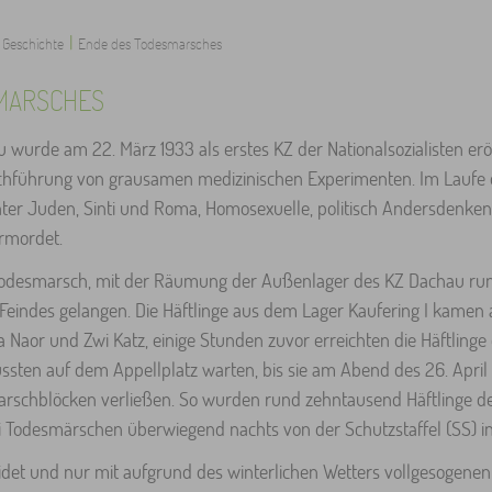
|
Geschichte
Ende des Todesmarsches
MARSCHES
 wurde am 22. März 1933 als erstes KZ der Nationalsozialisten erö
Durchführung von grausamen medizinischen Experimenten. Im Laufe
er Juden, Sinti und Roma, Homosexuelle, politisch Andersdenken
ermordet.
 Todesmarsch, mit der Räumung der Außenlager des KZ Dachau ru
s Feindes gelangen. Die Häftlinge aus dem Lager Kaufering I kamen 
 Naor und Zwi Katz, einige Stunden zuvor erreichten die Häftlinge
mussten auf dem Appellplatz warten, bis sie am Abend des 26. Ap
Marschblöcken verließen. So wurden rund zehntausend Häftlinge d
 Todesmärschen überwiegend nachts von der Schutzstaffel (SS) in
eidet und nur mit aufgrund des winterlichen Wetters vollgesogene