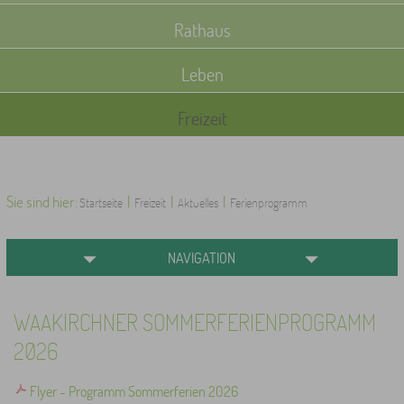
Rathaus
Leben
Freizeit
Sie sind hier:
|
|
|
Startseite
Freizeit
Aktuelles
Ferienprogramm
NAVIGATION
WAAKIRCHNER SOMMERFERIENPROGRAMM
2026
Flyer - Programm Sommerferien 2026