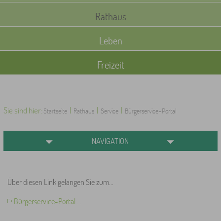
Rathaus
Leben
Freizeit
Sie sind hier:
|
|
|
Startseite
Rathaus
Service
Bürgerservice-Portal
NAVIGATION
Über diesen Link gelangen Sie zum...
Bürgerservice-Portal
...