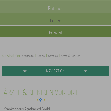
Rathaus
Leben
Freizeit
Sie sind hier:
|
|
|
Startseite
Leben
Soziales
Ärzte & Kliniken
NAVIGATION
ÄRZTE & KLINIKEN VOR ORT
Krankenhaus Agatharied GmbH