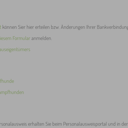
t
können Sier hier erteilen bzw. Änderungen Ihrer Bankverbindung 
iesem Formular
anmelden.
auseigentümers
pfhunde
 Kampfhunden
sonalausweis erhalten Sie beim Personalausweisportal und in de