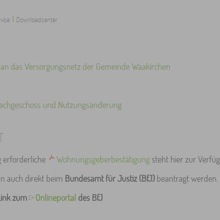
|
vice
Downloadcenter
 an das Versorgungsnetz der Gemeinde Waakirchen
Dachgeschoss und Nutzungsänderung
T
 erforderliche
Wohnungsgeberbestätigung
steht hier zur Verfü
n auch direkt beim
Bundesamt für Justiz (BfJ)
beantragt werden.
 Link zum
Onlineportal
des BfJ