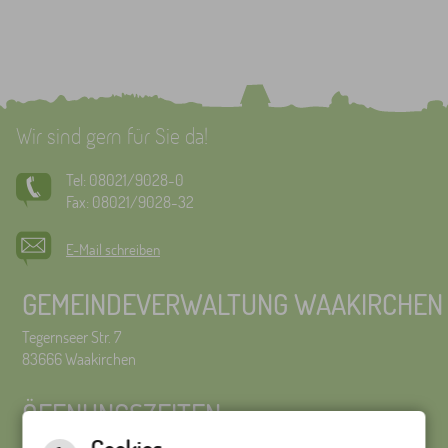
Wir sind gern für Sie da!
Tel: 08021/9028-0
Fax: 08021/9028-32
E-Mail schreiben
GEMEINDEVERWALTUNG WAAKIRCHEN
Tegernseer Str. 7
83666 Waakirchen
ÖFFNUNGSZEITEN
GEMEINDEVERWALTUNG