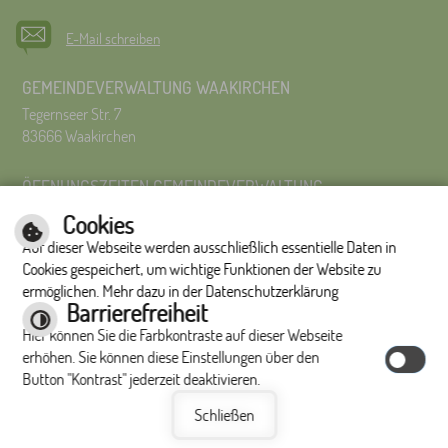
E-Mail schreiben
GEMEINDEVERWALTUNG WAAKIRCHEN
Tegernseer Str. 7
83666 Waakirchen
ÖFFNUNGSZEITEN GEMEINDEVERWALTUNG
Montag bis Freitag 8:00 Uhr – 12:00 Uhr
Cookies
Montag bis Donnerstag 14:00 – 16:00 Uhr
Auf dieser Webseite werden ausschließlich essentielle Daten in
Es wird um Terminvereinbarung gebeten.
Cookies gespeichert, um wichtige Funktionen der Website zu
ermöglichen. Mehr dazu in der Datenschutzerklärung
Impressum
|
Hilfe
|
Inhalt
|
Datenschutzerklärung
Barrierefreiheit
Optimiert für
Hier können Sie die Farbkontraste auf dieser Webseite
mobile Endgeräte
erhöhen. Sie können diese Einstellungen über den
Button "Kontrast" jederzeit deaktivieren.
Schließen
©