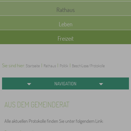
Rathaus
Leben
Freizeit
Sie sind hier:
|
|
|
Startseite
Rathaus
Politik
Beschlüsse/Protokolle
NAVIGATION
AUS DEM GEMEINDERAT
Alle aktuellen Protokolle finden Sie unter folgendem Link: