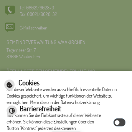
Tel: 08021/9028-0
Fax: 08021/9028-32
E-Mail schreiben
GEMEINDEVERWALTUNG WAAKIRCHEN
Tegernseer Str. 7
83666 Waakirchen
ÖFFNUNGSZEITEN GEMEINDEVERWALTUNG
Montag bis Freitag 8:00 Uhr – 12:00 Uhr
Cookies
Montag bis Donnerstag 14:00 – 16:00 Uhr
Auf dieser Webseite werden ausschließlich essentielle Daten in
Es wird um Terminvereinbarung gebeten.
Cookies gespeichert, um wichtige Funktionen der Website zu
ermöglichen. Mehr dazu in der Datenschutzerklärung
Impressum
|
Hilfe
|
Inhalt
|
Datenschutzerklärung
Barrierefreiheit
Optimiert für
Hier können Sie die Farbkontraste auf dieser Webseite
mobile Endgeräte
erhöhen. Sie können diese Einstellungen über den
Button "Kontrast" jederzeit deaktivieren.