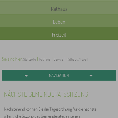
Rathaus
Leben
Freizeit
Sie sind hier:
|
|
|
Startseite
Rathaus
Service
Rathaus Aktuell
NAVIGATION
NÄCHSTE GEMEINDERATSSITZUNG
Nachstehend können Sie die Tagesordnung für die nächste
öffentliche Sitzung des Gemeinderates einsehen.