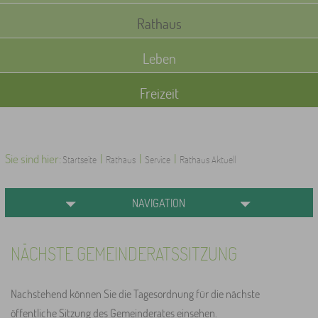
Rathaus
Leben
Freizeit
Sie sind hier:
|
|
|
Startseite
Rathaus
Service
Rathaus Aktuell
NAVIGATION
NÄCHSTE GEMEINDERATSSITZUNG
Nachstehend können Sie die Tagesordnung für die nächste
öffentliche Sitzung des Gemeinderates einsehen.