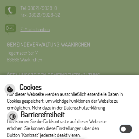
Tel: 08021/9028-0
Fax: 08021/9028-32
E-Mail schreiben
GEMEINDEVERWALTUNG WAAKIRCHEN
Tegernseer Str. 7
83666 Waakirchen
ÖFFNUNGSZEITEN GEMEINDEVERWALTUNG
Montag bis Freitag 8:00 Uhr – 12:00 Uhr
Cookies
Montag bis Donnerstag 14:00 – 16:00 Uhr
Auf dieser Webseite werden ausschließlich essentielle Daten in
Es wird um Terminvereinbarung gebeten.
Cookies gespeichert, um wichtige Funktionen der Website zu
ermöglichen. Mehr dazu in der Datenschutzerklärung
Impressum
|
Hilfe
|
Inhalt
|
Datenschutzerklärung
Barrierefreiheit
Optimiert für
Hier können Sie die Farbkontraste auf dieser Webseite
mobile Endgeräte
erhöhen. Sie können diese Einstellungen über den
Button "Kontrast" jederzeit deaktivieren.