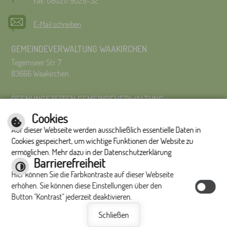
Fax: 08021/9028-32
E-Mail schreiben
GEMEINDEVERWALTUNG WAAKIRCHEN
Tegernseer Str. 7
83666 Waakirchen
ÖFFNUNGSZEITEN GEMEINDEVERWALTUNG
Montag bis Freitag 8:00 Uhr – 12:00 Uhr
Cookies
Montag bis Donnerstag 14:00 – 16:00 Uhr
Auf dieser Webseite werden ausschließlich essentielle Daten in
Es wird um Terminvereinbarung gebeten.
Cookies gespeichert, um wichtige Funktionen der Website zu
ermöglichen. Mehr dazu in der Datenschutzerklärung
Impressum
|
Hilfe
|
Inhalt
|
Datenschutzerklärung
Barrierefreiheit
Optimiert für
Hier können Sie die Farbkontraste auf dieser Webseite
mobile Endgeräte
erhöhen. Sie können diese Einstellungen über den
Button "Kontrast" jederzeit deaktivieren.
Schließen