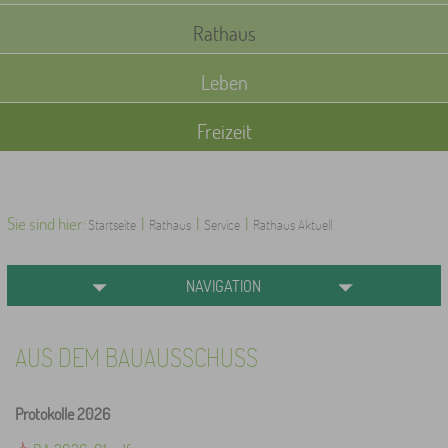
Rathaus
Leben
Freizeit
Sie sind hier:
|
|
|
Startseite
Rathaus
Service
Rathaus Aktuell
NAVIGATION
AUS DEM BAUAUSSCHUSS
Protokolle 2026